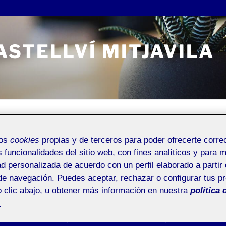
STELLVÍ MITJAVILA
Entrada de incidencias o sugerencias
mos
cookies
propias y de terceros para poder ofrecerte corr
s funcionalidades del sitio web, con fines analíticos y para 
ad personalizada de acuerdo con un perfil elaborado a partir 
de navegación. Puedes aceptar, rechazar o configurar tus p
UCCIÓN DE UNA INTERFAZ GRÁFICA (30%)
 clic abajo, u obtener más información en nuestra
política 
gráfica (30%)
.