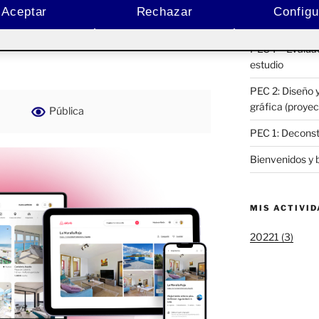
Aceptar
Rechazar
Configu
ACTIFOLIO 
ión de una interfaz
PEC4 – Evaluaci
estudio
PEC 2: Diseño y
gráfica (proyec
Pública
PEC 1: Deconst
Bienvenidos y 
MIS ACTIVI
20221 (3)