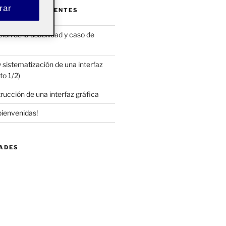
rar
ENTRADAS RECIENTES
ón de la usabilidad y caso de
 sistematización de una interfaz
to 1/2)
rucción de una interfaz gráfica
bienvenidas!
DADES