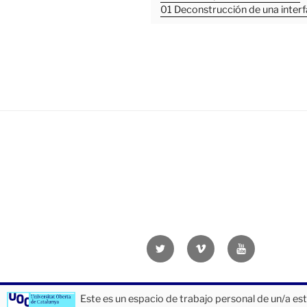
01 Deconstrucción de una interf
Twitter
Vimeo
Youtube
UOC
UOC
UOC
universidad
universidad
universitat
Este es un espacio de trabajo personal de un/a es