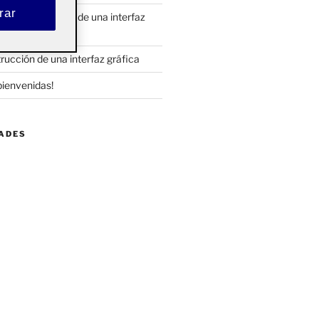
rar
 sistematización de una interfaz
to 1/2)
rucción de una interfaz gráfica
bienvenidas!
DADES