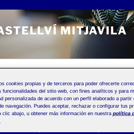
STELLVÍ MITJAVILA
Entrada de incidencias o sugerencias
mos
cookies
propias y de terceros para poder ofrecerte corr
s funcionalidades del sitio web, con fines analíticos y para 
ad personalizada de acuerdo con un perfil elaborado a partir 
de navegación. Puedes aceptar, rechazar o configurar tus p
ACTIFOLIO 
REA CASTELLVÍ MITJAVILA
 clic abajo, u obtener más información en nuestra
política 
stematización de una
.
PEC4 – Evaluaci
oyecto 1/2)
estudio