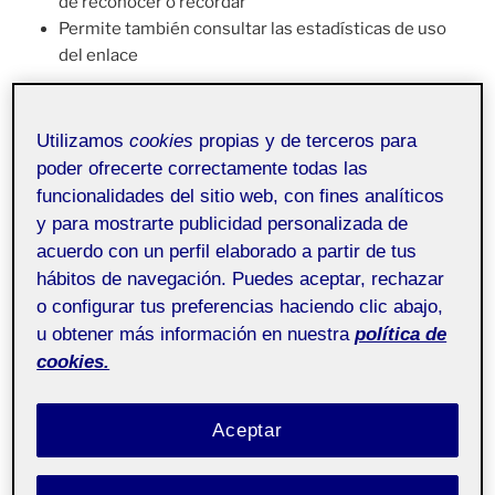
de reconocer o recordar
Permite también consultar las estadísticas de uso
del enlace
Utilizamos
cookies
propias y de terceros para
FUNDAMENTOS DE LA PROPUESTA GRÁFICA
poder ofrecerte correctamente todas las
funcionalidades del sitio web, con fines analíticos
Como primera parte del proceso de diseño, llevé a
y para mostrarte publicidad personalizada de
cabo una pequeña investigación para obtener una
acuerdo con un perfil elaborado a partir de tus
visión más amplia de las herramientas que existen
hábitos de navegación. Puedes aceptar, rechazar
actualmente para entender cómo funcionan y cómo
o configurar tus preferencias haciendo clic abajo,
resuelven el diseño de interacción tanto en temas de
u obtener más información en nuestra
política de
estructura como en cuestiones de
look&feel
y
layout.
cookies.
Una vez recopilada la suficiente información, al ser un
proyecto empezado des de 0, generé un
Universo
Aceptar
Visual
definiendo una serie de conceptos asociados al
futuro producto. De aquí generé un
Mood Board
que