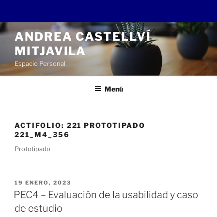
Saltar
ANDREA CASTELLVÍ
al
MITJAVILA
contenido
Espacio Personal
Menú
ACTIFOLIO:
221 PROTOTIPADO
221_M4_356
Prototipado
PUBLICADO
19 ENERO, 2023
EL
PEC4 – Evaluación de la usabilidad y caso
de estudio