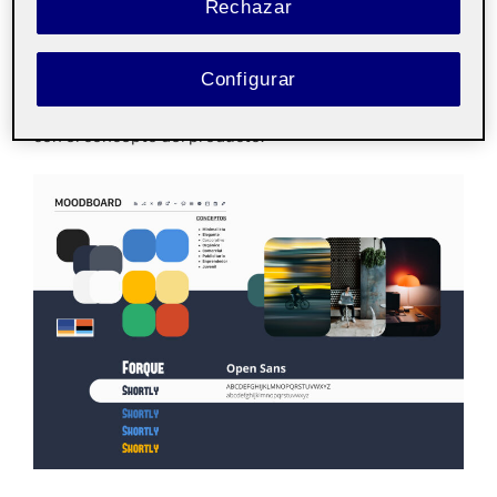
me ayudó a que los conceptos de mi universo visual
Rechazar
tomaran forma.
Configurar
A partir de aquí pude definir la paleta de colores, la
tipografía e iconografía que perfectamente encajaba
con el concepto del producto.